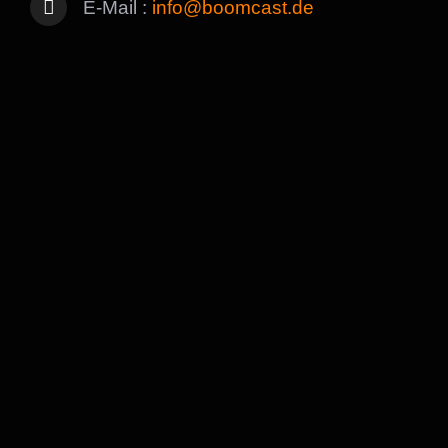
E-Mail :
info@boomcast.de
Name / Unternehmen
*
E-Mail Adresse
*
Telefon
*